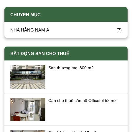
CHUYÊN MỤC
NHÀ HÀNG NAM Á
(7)
BẤT ĐỘNG SẢN CHO THUÊ
Sàn thương mại 800 m2
Cần cho thuê căn hộ Officetel 52 m2