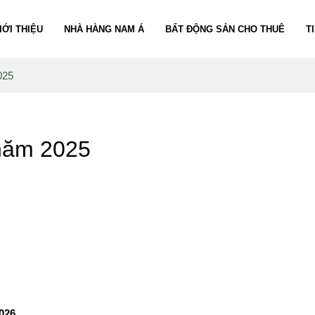
IỚI THIỆU
NHÀ HÀNG NAM Á
BẤT ĐỘNG SẢN CHO THUÊ
T
025
 năm 2025
026