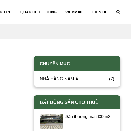
IN TỨC
QUAN HỆ CỔ ĐÔNG
WEBMAIL
LIÊN HỆ
CHUYÊN MỤC
NHÀ HÀNG NAM Á
(7)
BẤT ĐỘNG SẢN CHO THUÊ
Sàn thương mại 800 m2